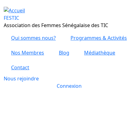
Aller au contenu principal
FESTIC
Association des Femmes Sénégalaise des TIC
Qui sommes nous?
Programmes & Activités
Nos Membres
Blog
Médiathèque
Contact
Nous rejoindre
Connexion
REVIVRE EN IMAGE LA
SIGNATURE DE PARTENARIAT
ENTRE FESTIC ET EXPRESSO